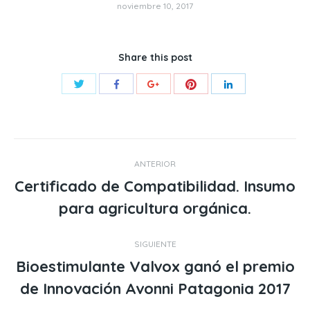
noviembre 10, 2017
Share this post
Compartir
Compartir
Compartir
Compartir
Compartir
con
con
con
con
con
Twitter
Pinterest
Facebook
Google+
LinkedIn
Navegación
ANTERIOR
entre
Certificado de Compatibilidad. Insumo
Publicación
para agricultura orgánica.
publicaciones
anterior:
SIGUIENTE
Bioestimulante Valvox ganó el premio
Publicación
de Innovación Avonni Patagonia 2017
siguiente: