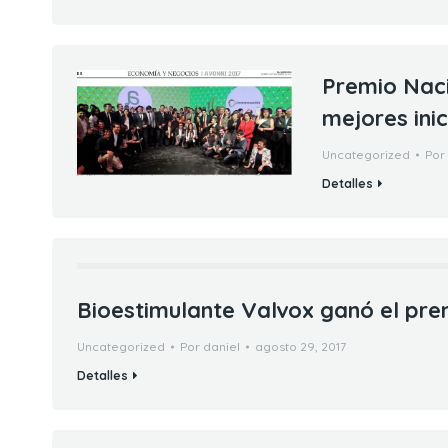
Premio Naci
mejores inic
Uncategorized
Por
Detalles
Bioestimulante Valvox ganó el pre
Uncategorized
Por
daniel
agosto 29, 2017
Detalles