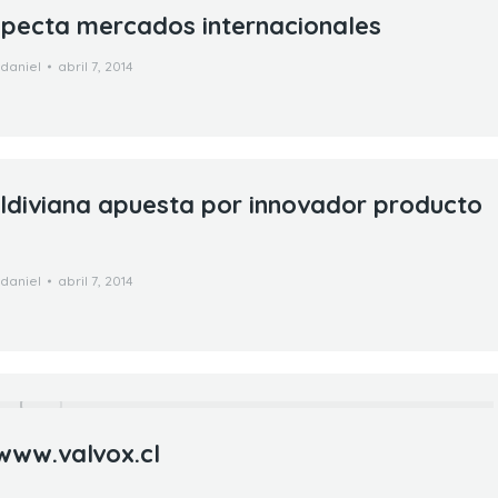
pecta mercados internacionales
daniel
abril 7, 2014
diviana apuesta por innovador producto
daniel
abril 7, 2014
www.valvox.cl