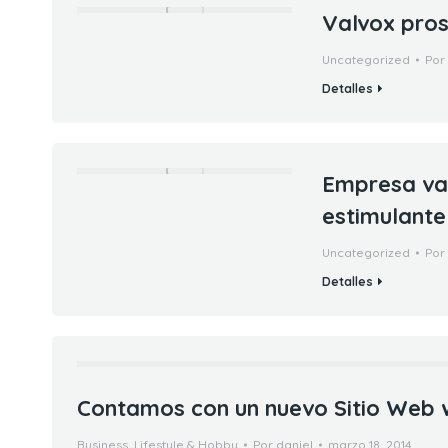
Valvox pros
Uncategorized
Por
Detalles
Empresa val
estimulante
Uncategorized
Por
Detalles
Contamos con un nuevo Sitio Web 
Business
,
Lifestyle & Hobby
Por
daniel
marzo 18, 2014